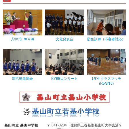
入学式(R8.4.9)
文化発表会
防犯訓練（不審者対応）
部活動激励会
KYBBコンサート
1年生クラスマッチ
(R5/3/16)
〒 841-0204 佐賀県三養基郡基山町大字宮浦９