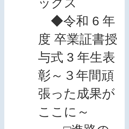
ックス
◆令和 6 年
度 卒業証書授
与式 3 年生表
彰～３年間頑
張った成果が
ここに～