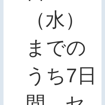
（水）
までの
うち7日
間、セ