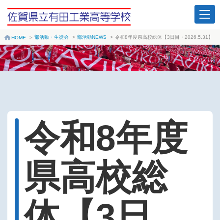
部活動・生徒会
>
部活動NEWS
>
令和8年度県高校総体【3日目・2026.5.31】
HOME
>
令和8年度
県高校総
体【3日