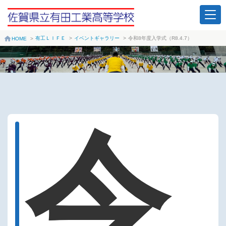
有工ＬＩＦＥ
>
イベントギャラリー
>
令和8年度入学式（R8.4.7）
HOME
>
令