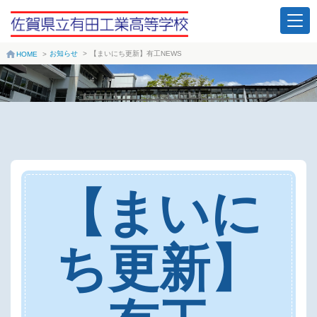
お知らせ
>
【まいにち更新】有工NEWS
HOME
>
【まいに
ち更新】