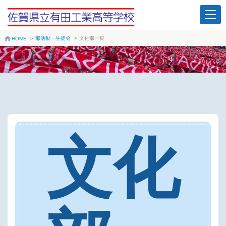
部活動・生徒会
>
文化部一覧
HOME
>
文化