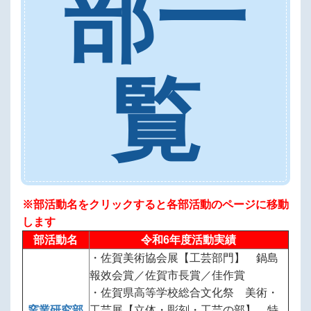
部一
覧
※部活動名をクリックすると各部活動のページに移動
します
部活動名
令和6年度活動実績
・佐賀美術協会展【工芸部門】 鍋島
報效会賞／佐賀市長賞／佳作賞
・佐賀県高等学校総合文化祭 美術・
窯業研究部
工芸展【立体・彫刻・工芸の部】 特