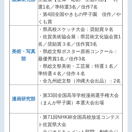
選1名／準特選3名／佳作7名
・第4回全国やきもの甲子園 佳作／や
くも賞
・県高校スケッチ大会：奨励賞９名
・佐賀美術協会展：県芸術文化協会賞1
名／奨励賞３名／佳作賞3名
美術・写真
・県総文祭ポスター原画コンクール：
部
最優秀賞1名／佳作3名
・県総文祭美術・工芸展：特選１名／
準特選４名／佳作４名
・全九州総文祭（沖縄大会出品）：2名
・第33回全国高等学校漫画選手権大会
漫画研究部
（まんが甲子園）本選大会出場
・第71回NHK杯全国高校放送コンテス
ト佐賀県大会
ラジオドキュメント部門、創作ラジ