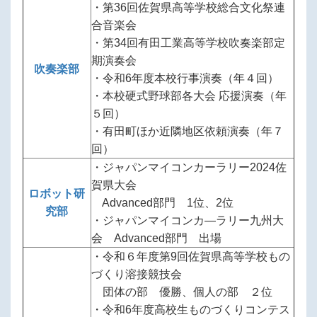
・第36回佐賀県高等学校総合文化祭連
合音楽会
・第34回有田工業高等学校吹奏楽部定
期演奏会
吹奏楽部
・令和6年度本校行事演奏（年４回）
・本校硬式野球部各大会 応援演奏（年
５回）
・有田町ほか近隣地区依頼演奏（年７
回）
・ジャパンマイコンカーラリー2024佐
賀県大会
ロボット研
Advanced部門 1位、2位
究部
・ジャパンマイコンカ―ラリー九州大
会 Advanced部門 出場
・令和６年度第9回佐賀県高等学校もの
づくり溶接競技会
団体の部 優勝、個人の部 ２位
・令和6年度高校生ものづくりコンテス