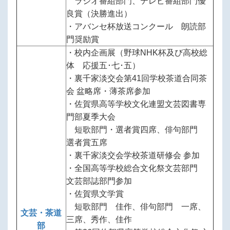
ラジオ番組部門、テレビ番組部門優
良賞（決勝進出）
・アバンセ杯放送コンクール 朗読部
門奨励賞
・校内企画展（野球NHK杯及び高校総
体 応援五･七･五）
・裏千家淡交会第41回学校茶道合同茶
会 盆略席・薄茶席参加
・佐賀県高等学校文化連盟文芸図書専
門部夏季大会
短歌部門・選者賞四席、俳句部門
選者賞五席
・裏千家淡交会学校茶道研修会 参加
・全国高等学校総合文化祭文芸部門
文芸部誌部門参加
・佐賀県文学賞
短歌部門 佳作、俳句部門 一席、
文芸・茶道
三席、秀作、佳作
部