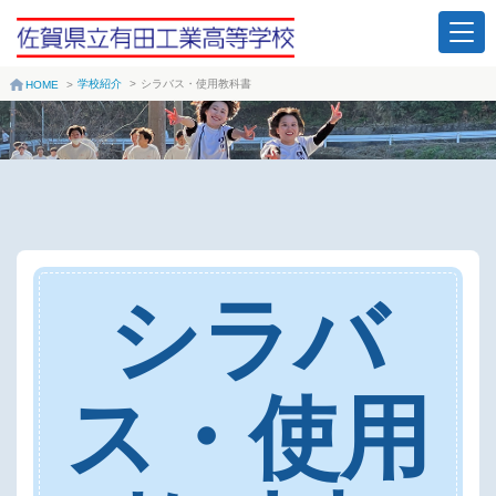
学校紹介
>
シラバス・使用教科書
HOME
>
シラバ
ス・使用