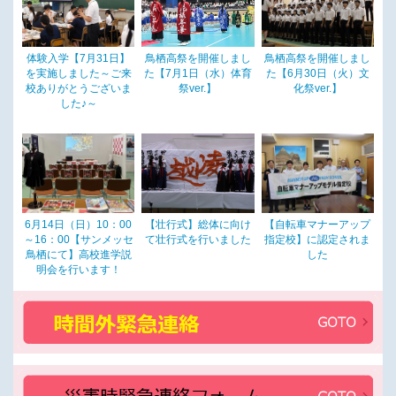
体験入学【7月31日】
鳥栖高祭を開催しまし
鳥栖高祭を開催しまし
を実施しました～ご来
た【7月1日（水）体育
た【6月30日（火）文
校ありがとうございま
祭ver.】
化祭ver.】
した♪～
6月14日（日）10：00
【壮行式】総体に向け
【自転車マナーアップ
～16：00【サンメッセ
て壮行式を行いました
指定校】に認定されま
鳥栖にて】高校進学説
した
明会を行います！