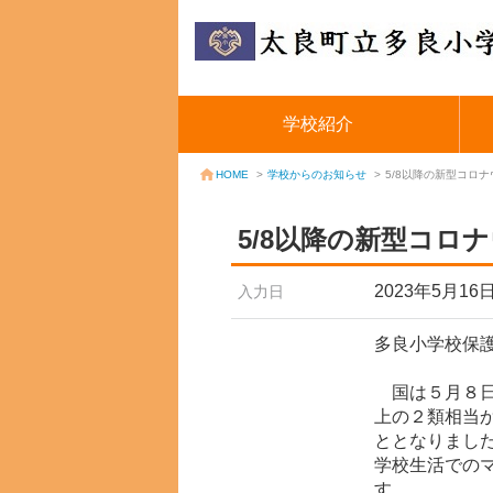
学校紹介
学校からのお知らせ
>
5/8以降の新型コロ
HOME
>
5/8以降の新型コロ
2023年5月16
入力日
多良小学校保
国は５月８日
上の２類相当
ととなりまし
学校生活での
す。