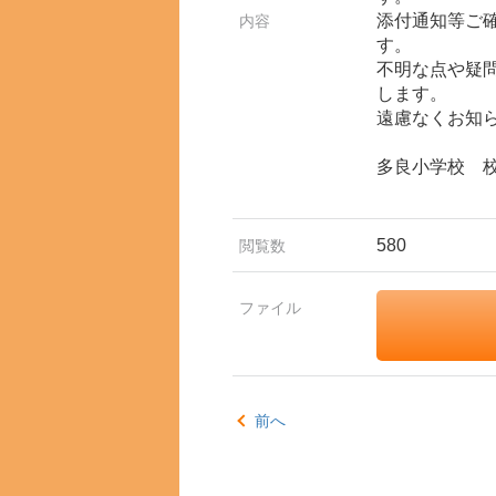
添付通知等ご
内容
す。
不明な点や疑
します。
遠慮なくお知
多良小学校 
580
閲覧数
ファイル
前へ