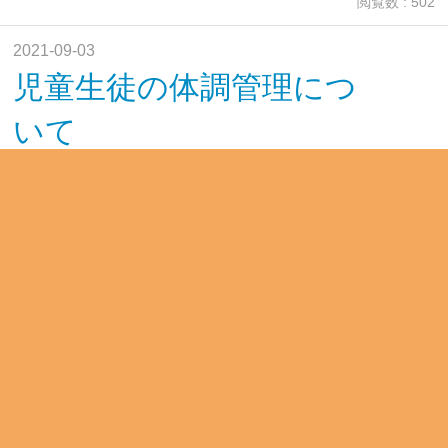
閲覧数 : 502
2021-09-03
児童生徒の体調管理につ
いて
閲覧数 : 547
2021-09-03
教育相談週間
閲覧数 : 425
2021-09-02
【御案内】香葉村真由美
さんの講演会
閲覧数 : 422