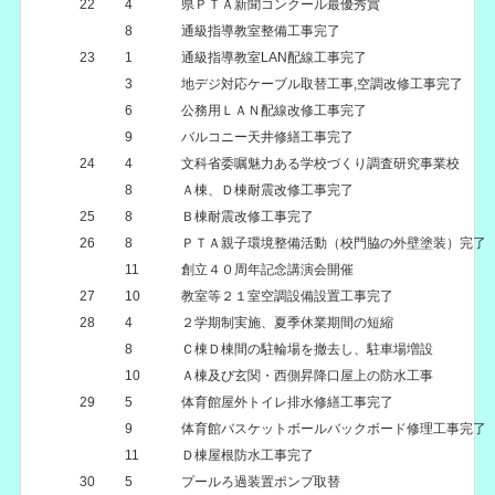
22
4
県ＰＴＡ新聞コンクール最優秀賞
8
通級指導教室整備工事完了
23
1
通級指導教室LAN配線工事完了
3
地デジ対応ケーブル取替工事,空調改修工事完了
6
公務用ＬＡＮ配線改修工事完了
9
バルコニー天井修繕工事完了
24
4
文科省委嘱魅力ある学校づくり調査研究事業校
8
Ａ棟、Ｄ棟耐震改修工事完了
25
8
Ｂ棟耐震改修工事完了
26
8
ＰＴＡ親子環境整備活動（校門脇の外壁塗装）完了
11
創立４０周年記念講演会開催
27
10
教室等２１室空調設備設置工事完了
28
4
２学期制実施、夏季休業期間の短縮
8
Ｃ棟Ｄ棟間の駐輪場を撤去し、駐車場増設
10
Ａ棟及び玄関・西側昇降口屋上の防水工事
29
5
体育館屋外トイレ排水修繕工事完了
9
体育館バスケットボールバックボード修理工事完了
11
Ｄ棟屋根防水工事完了
30
5
プールろ過装置ポンプ取替