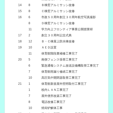
14
8
Ｂ棟窓アルミサッシ改修
15
8
Ｃ棟窓アルミサッシ改修
16
6
市政５０周年創立３０周年航空写真撮影
8
Ｄ棟窓アルミサッシ改修
11
学力向上フロンティア事業公開授業研
17
2
創立３０周年記念式典
18
12
Ｂ・Ｃ棟屋上防水棟改修
19
10
ＡＥＤ設置
11
体育館階段裏補修工事完了
20
5
南側フェンス張替工事完了
6
緊急通報システム放送設備機取替工事完了
7
体育館雨漏り修繕工事完了
10
高圧気中開閉器取替工事完了
21
1
体育館新規屋外照明取付工事完了
1
校内ＬＡＮ工事完了
7
屋外便所改築工事完了
8
電話改修工事完了
10
焼却炉解体工事