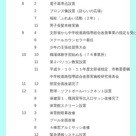
8
2
電子基準点設置
2
ブロンズ像設置（語らいの広場）
7
福祉「ふれあい活動（２年）」
11
男子長髪本格実施
9
4
文部省から中学校進路指導総合改善事業の指定を受
6
スクールカウンセラー着任
9
少年の主張佐賀県大会
10
10
職場体験学習始める（７６事業所）
11
第２パソコン教室設置
11
平成９・１０・１１年度文部省指定，市教委委嘱
中学校進路指導総合改善実施校研究発表会
11
12
部室全面改築完了
12
3
野球・ソフトボールバックネット設置
8
保健室１，職員室等出入口サッシ改修完了
9
体育館スクリーン設置
13
3
体育館暗幕改修
7
プール全面改修
8
Ａ棟窓アルミサッシ改修
12
緊急通報システム設置