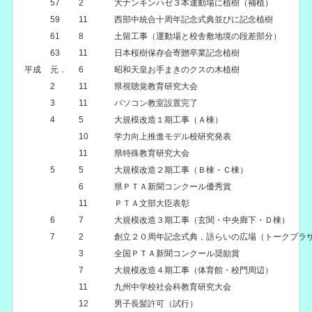
57
2
大ナンキンハゼ３本運動場に植樹（補植）
59
11
西部中統合十周年記念式典並びに記念植樹
61
8
土留工事（運動場と校舎敷地境の段差部分）
63
11
日本桜樹保存会寄贈卒業記念植樹
平成
元．
6
昭和天皇お手まきのクスの木植樹
2
11
県視聴覚教育研究大会
3
11
パソコン教室設置完了
4
5
大規模改造１期工事（Ａ棟）
10
学力向上推進モデル校研究発表
11
県特殊教育研究大会
5
5
大規模改造２期工事（Ｂ棟・Ｃ棟）
6
県ＰＴＡ新聞コンクール優秀賞
11
ＰＴＡ文部大臣表彰
6
7
大規模改造３期工事（玄関・中央廊下・Ｄ棟）
7
2
創立２０周年記念式典，語らいの広場（トークプラ
3
全国ＰＴＡ新聞コンクール奨励賞
7
大規模改造４期工事（体育館・校門周辺）
11
九州中学校社会科教育研究大会
12
男子長髪許可（試行）