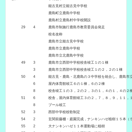
能古見村立能古見中学校
鹿島町立鹿島中学校
鹿島村立鹿島村中学校開設
29
4
鹿島市制施行鹿島市教育委員会発足
校名改称
鹿島市立能古見中学校
鹿島市立鹿島中学校
鹿島市立北鹿島中学校
49
3
鹿島市立西部中学校校舎竣工１の１棟
3
鹿島市立西部中学校校舎竣工１の２，２の１棟
50
4
能古見・鹿島・北鹿島の３中学校を統合し、鹿島市
6
屋内体育館竣工６の１棟，６の２棟
8
校舎竣工１の３，２の２，３の１，４の１，４の２
51
6
校舎，屋内体育館竣工３の２，７，８，９，１１，
8
プール竣工
52
3
西部中学校校歌制定
54
2
玄関前藤棚・庭園完成，ナンキンハゼ植樹１５本（
55
2
大ナンキンハゼ１１本運動場に植樹