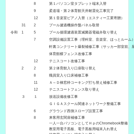
8
第１パソコン室タブレット端末入替
9
柔道場・第２体育館天井耐震化工事完了
12
第１音楽室ピアノ入替（エスティー工業寄贈）
31
2
プール濾過機操作盤パネル取替
令和
1
5
プール循環濾過装置滅菌器電磁弁取り替え
7
空調設備設置工事（理科室、音楽室、ほっとルーム
軒裏コンクリート爆裂補修工事（サッカー部室前、
体育館横フェンス改修工事
12
テニスコート改修工事
2
2
第２体育館入り口扉取り替え
8
職員室入り口床補修工事
11
Ａ～Ｄ棟窓枠コーキング打ち替え補修工事
12
テニスコートフェンス取り替え
３
１
放送設備改修工事
ＧＩＧＡスクール関連ネットワーク整備工事
6
グラウンド西側スロープ設置工事
8
来客用玄関扉補修工事
一人一台パソコンとしてＨｐのChromebook整備
教室用電子黒板、電子黒板用端末入れ替え