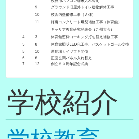
校務用パソコン端末入れ替え
9
グラウンド旧屋外トイレ建物解体工事
10
校舎内壁補修工事（Ａ棟）
11
軒裏コンクリート爆裂補修工事（体育館）
キャリア教育研究発表会（九州大会）
4
3
体育館窓枠コーキング打ち替え補修工事
5
8
体育館照明LED化工事、バスケットゴール交換
5
10
運動場カイツブキ間伐
6
8
正面玄関パネル入れ替え
7
12
創立５０周年記念式典
学校紹介