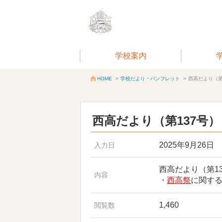
学校案内
学校だより・パンフレット
>
西高だより（第
HOME
>
西高だより（第137号）
2025年9月26日
入力日
西高だより（第1
内容
・
西高祭
に関す
1,460
閲覧数