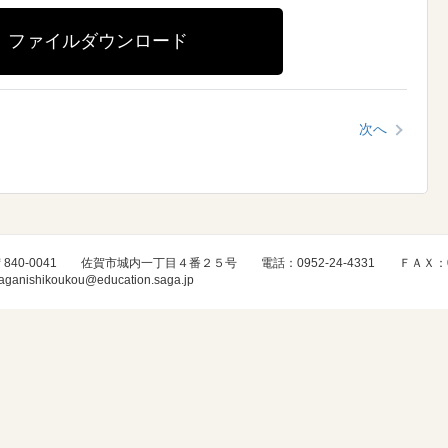
ファイルダウンロード
次へ
〒840-0041 佐賀市城内一丁目４番２５号 電話：0952-24-4331 ＦＡＸ：0952
aganishikoukou@education.saga.jp