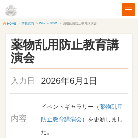
学校案内
>
What’s NEW!
>
薬物乱用防止教育講演会
HOME
>
薬物乱用防止教育講
演会
2026年6月1日
入力日
イベントギャラリー（
薬物乱用
内容
防止教育講演会
）を更新しまし
た。