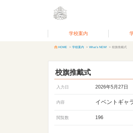
学校案内
学校案内
>
What’s NEW!
>
校旗推戴式
HOME
>
校旗推戴式
2026年5月27日
入力日
イベントギャ
内容
196
閲覧数