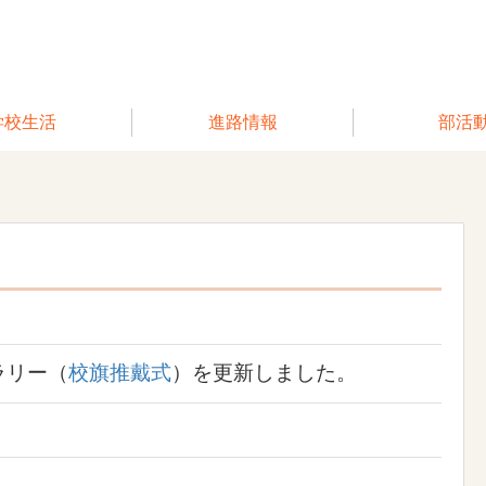
学校生活
進路情報
部活
ラリー（
校旗推戴式
）を更新しました。