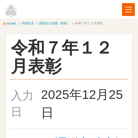
学校生活
>
西高生の活躍（表彰）
>
令和７年１２月表彰
HOME
>
令和７年１２
月表彰
2025年12月25
入力
日
日