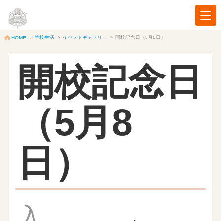
学校生活
>
イベントギャラリー
>
開校記念日（5月8日）
HOME
>
開校記念日
（5月8
日）
入