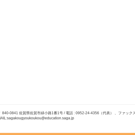
 840-0841 佐賀県佐賀市緑小路1番1号 / 電話 : 0952-24-4356（代表） 、ファックス : 09
AIL:sagakougyoukoukou@education.saga.jp