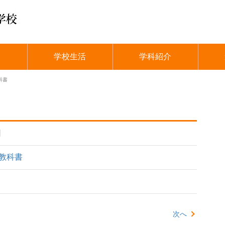
介
学校生活
学科紹介
科書
日
教科書
次へ