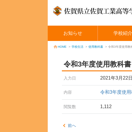
お知らせ
学校紹
学校生活
>
使用教科書
>
令和3年度使用教
HOME
>
令和3年度使用教科書
2021年3月22
入力日
令和3年度使用
内容
1,112
閲覧数
前へ