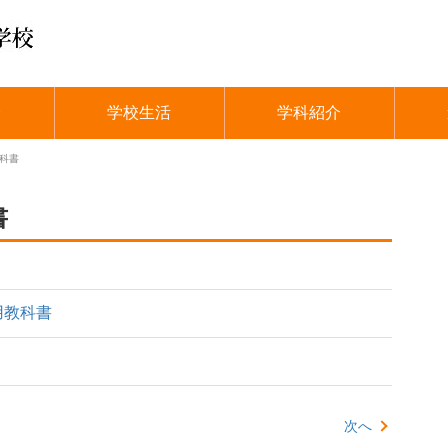
介
学校生活
学科紹介
科書
書
用教科書
次へ