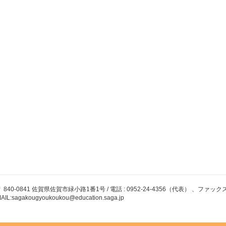
 840-0841 佐賀県佐賀市緑小路1番1号 / 電話 : 0952-24-4356（代表） 、ファックス : 09
AIL:sagakougyoukoukou@education.saga.jp