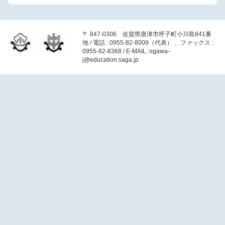
〒 847-0306 佐賀県唐津市呼子町小川島841番
地 / 電話 : 0955-82-8009（代表） 、ファックス :
0955-82-8368 / E-MAIL: ogawa-
j@education.saga.jp