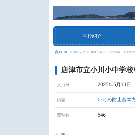
学校紹介
お知らせ
>
唐津市立小川小中学校いじめ防止
HOME
>
唐津市立小川小中学校
2025年5月13日
入力日
いじめ防止基本
内容
546
閲覧数
前へ