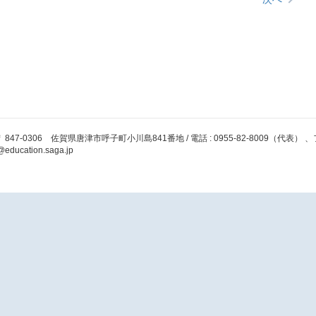
 847-0306 佐賀県唐津市呼子町小川島841番地 / 電話 : 0955-82-8009（代表） 、ファックス
@education.saga.jp