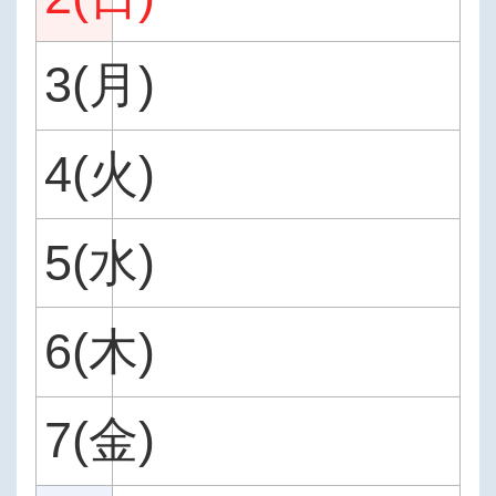
3(月)
4(火)
5(水)
6(木)
7(金)