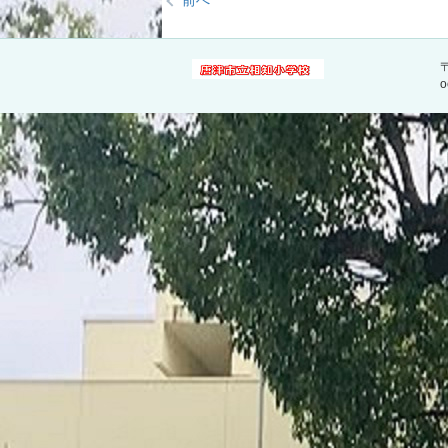
前へ
〒
o