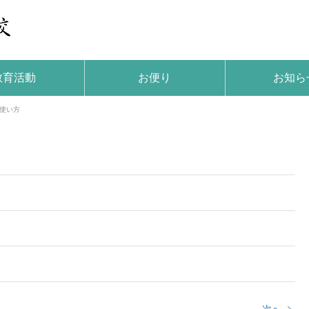
教育活動
お便り
お知ら
使い方