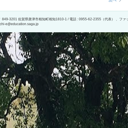
次へ
 849-3201 佐賀県唐津市相知町相知1810-1 / 電話 : 0955-62-2355（代表） 、
chi-e@education.saga.jp