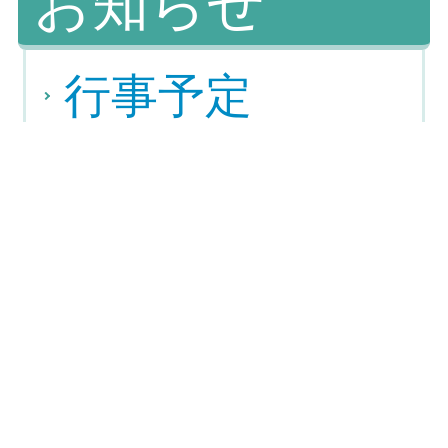
お知らせ
行事予定
事務室より（諸
証明・入札等）
保護者納付金
教育実習