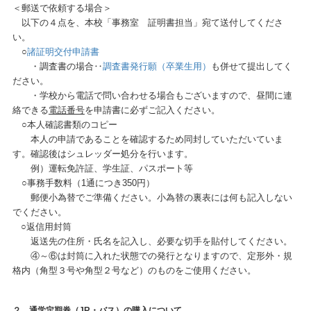
＜郵送で依頼する場合＞
以下の４点を、本校「事務室 証明書担当」宛て送付してくださ
い。
○
諸証明交付申請書
・調査書の場合‥
調査書発行願（卒業生用）
も
併せて提出してく
ださい。
・学校から電話で問い合わせる場合もございますので、昼間に連
絡できる
電話番号
を申請書に必ずご記入ください。
○本人確認書類のコピー
本人の申請であることを確認するため同封していただいていま
す。
確認後はシュレッダー処分を行います。
例）運転免許証、学生証、パスポート等
○事務手数料（1通につき350円）
郵便小為替でご準備ください。
小為替の裏表には何も記入しない
でください。
○返信用封筒
返送先の住所・氏名を記入し、必要な切手を貼付してください。
④～⑥は封筒に入れた状態での発行となりますので、定形外・規
格内（角型３号や角型２号など）のものをご使用ください。
２．通学定期券（JR・バス）の購入について