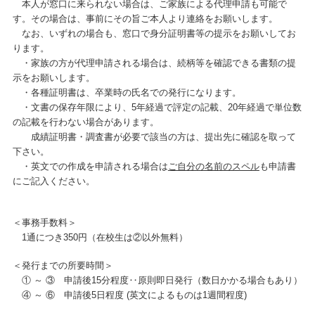
本人が窓口に来られない場合は、ご家族による代理申請も可能で
す。その場合は、事前にその旨ご本人より連絡をお願いします。
なお、いずれの場合も、窓口で身分証明書等の提示をお願いしてお
ります。
・家族の方が代理申請される場合は、続柄等を確認できる書類の提
示をお願いします。
・各種証明書は、卒業時の氏名での発行になります。
・文書の保存年限により、5年経過で評定の記載、20年経過で単位数
の記載を行わない場合があります。
成績証明書・調査書が必要で該当の方は、
提出先に確認を取って
下さい。
・英文での作成を申請される場合は
ご自分の名前のスペル
も申請書
にご記入ください。
＜事務手数料＞
1通につき350円（在校生は②以外無料）
＜発行までの所要時間＞
① ～ ③ 申請後15分程度‥原則即日発行（数日かかる場合もあり）
④ ～ ⑥ 申請後5日程度 (英文によるものは1週間程度)