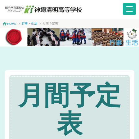
行事・生活
>
月間予定表
HOME
>
月間予定
表