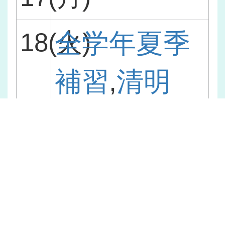
18(火)
全学年夏季
補習
,
清明
祭・体育祭
リーダー練
習