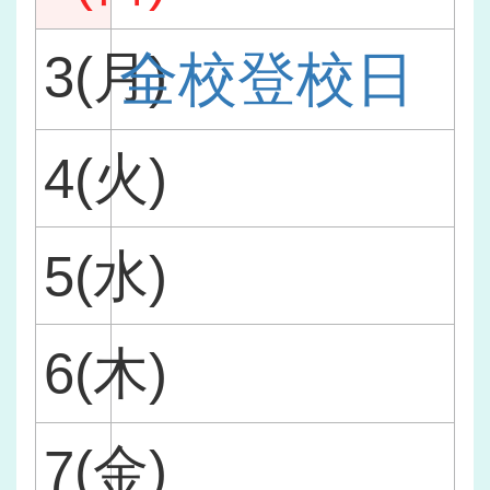
3(月)
全校登校日
4(火)
5(水)
6(木)
7(金)