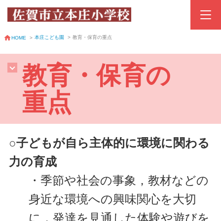
本庄こども園
>
教育・保育の重点
HOME
>
教育・保育の
重点
○子どもが自ら主体的に環境に関わる
力の育成
・季節や社会の事象，教材などの
身近な環境への興味関心を大切
に，発達を見通した体験や遊びを