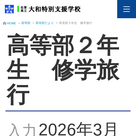
高等部
>
高等部だより
>
高等部２年生 修学旅行
HOME
>
高等部２年
生 修学旅
行
2026年3月
入力