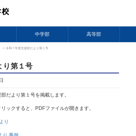
中学部
高等部
）
>
令和７年度支援部だより第１号
より第１号
7日
援部だより第１号を掲載します。
リックすると、PDFファイルが開きます。
だより
より 事例