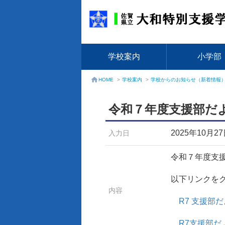
学校案内
小学部
学校案内
>
学校からのお知らせ（新着情報
HOME
>
令和７年度支援部だ
2025年10月2
入力日
令和７年度支
以下リンクをク
内容
R7 支援部
R7支援部だ