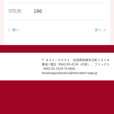
186
閲覧数
前へ
次へ
〒 ８４１－００５１ 佐賀県鳥栖市元町１９１８
番地 / 電話 : 0942-83-4134（代表） 、ファックス
: 0942-81-1019 / E-MAIL:
tosukougyoukoukou@education.saga.jp