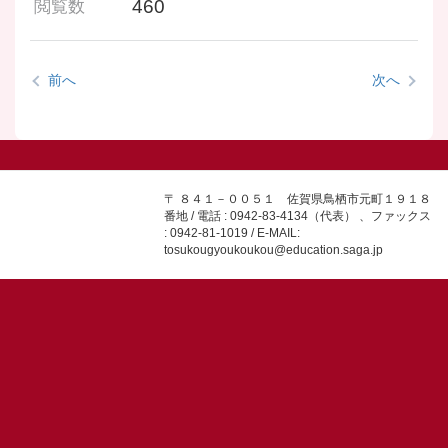
460
閲覧数
前へ
次へ
〒 ８４１－００５１ 佐賀県鳥栖市元町１９１８
番地 / 電話 : 0942-83-4134（代表） 、ファックス
: 0942-81-1019 / E-MAIL:
tosukougyoukoukou@education.saga.jp