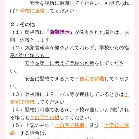
安全な場所に避難してください。可能であれ
ば
＊
学校に連絡
してください。
２．その他
（１）鳥栖市に
「避難指示」
が発令された場合は、原
則、休校とします。
（２）
気象警報等が発令されておらず、学校からの指
示がない場合も、
安全を第一に考えて登校
の判断
をしてくださ
い。
安全に登校できるまで
＊
自宅で待機
してくださ
い。
（３）登校時にＪＲ、バス等が運休しているときは
＊
自宅で待機
してください。
（４）登校は可能であるが、下校が難しいと判断され
る場合も
＊
自宅で待機
してください。
（５）上記の中の
「
＊
自宅で待機
」
及び
「
＊
学校に連
絡
」
する場合は、