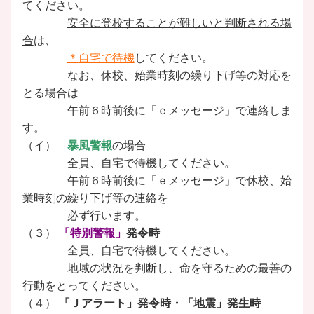
てくだ
さい。
安全に登校することが難しいと判断される場
合
は、
＊
自宅で待機
してください。
なお、休校、始業時刻の繰り下げ等の対応を
とる場合は
午前６時前後に「ｅメッセー
ジ」で連絡しま
す。
（イ）
暴風警報
の場合
全員、自宅で待機してください。
午前６時前後に「ｅメッセージ」で休校、始
業時刻
の繰り下げ等の連絡を
必ず行います。
（３）
「特別警報」
発令時
全員、自宅で待機してください。
地域の状況を判断し、命を守るための最善の
行動を
とってください。
（４）
「Ｊアラート」発令時・「地震」発生時