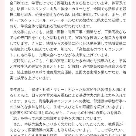
全日制では、学習だけでなく部活動も大きな柱としています。体育系で
は、駅伝・レスリング・山岳・体操・カヌーなど、全国でも活躍する競
技に取り組み、心身を鍛えながら高い目標に挑戦しています。また、野
球・バスケットボール・バレーボールなどの競技では県大会で活躍して
おり、学校全体で活気ある取組が行われています。
文化系においても、旋盤・溶接・電気工事・測量など、工業高校なら
ではの専門性を生かした活動を通して、実践的な技術力と創造力を育成
しています。さらに、地域からの要請に応じた活動を通して地域貢献に
も積極的に取り組んでいます。加えて、「高校生ものづくりコンテス
ト」にも出場し、九州大会へとつながる成果を上げています。
定時制においても、生徒の実態に応じたきめ細かな指導のもと、学習
と学校生活の充実を図るとともに、定時制・通信制高校総合体育大会で
は、陸上競技や卓球で佐賀県大会優勝、全国大会出場を果たすなど、着
実に成果を上げています。
本年度は、「挨拶・礼儀・マナー」といった基本的生活習慣を大切にす
るとともに、日々の学習の積み重ねによる基礎学力の向上に力を入れて
います。さらに、資格取得やコンテストへの挑戦、部活動や学校行事へ
の主体的な参加を通して、生徒一人ひとりの可能性を広げていきます。
朝読書やICTの活用も進めながら、これからの社会に必要な力を育み、
「志」を持って未来に挑戦する姿勢を大切にしています。
また、本校の魅力をより多くの方に知っていただくため、教職員が一
丸となって広報活動の充実にも取り組んでいます。「ここで学びたい」
と思ってもらえる学校を目指し、本校ならではの特色や強みをさらに磨