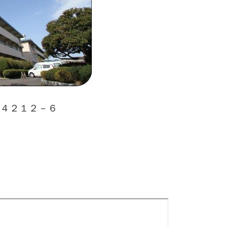
４２１２－６