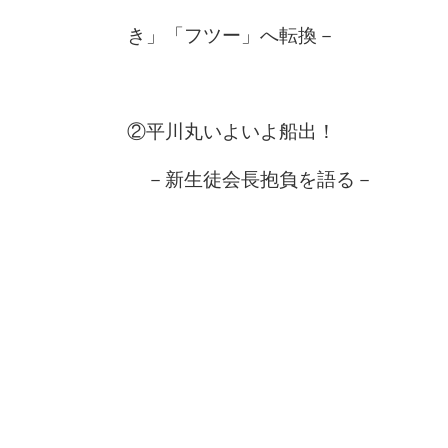
き」「フツー」へ転換－
②平川丸いよいよ船出！
－新生徒会長抱負を語る－
③家具づくりへのこだわり
－レグナテック、佐賀から世界
へ－