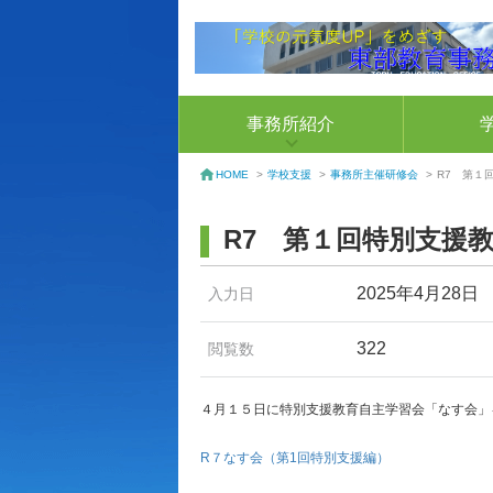
事務所紹介
学校支援
>
事務所主催研修会
>
R7 第１
HOME
>
R7 第１回特別支援
2025年4月28日
入力日
322
閲覧数
４月１５日に特別支援教育自主学習会「なす会」
R７なす会（第1回特別支援編）