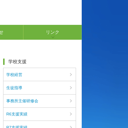
せ
リンク
学校支援
学校経営
生徒指導
事務所主催研修会
R6支援実績
R7支援実績