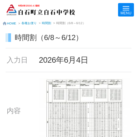
各種お便り
>
時間割
>
時間割（6/8～6/12）
HOME
>
時間割（6/8～6/12）
2026年6月4日
入力日
内容