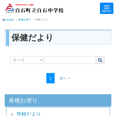
各種お便り
>
保健だより
HOME
>
保健だより
次へ
1
各種お便り
学校だより