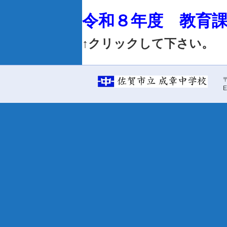
令和８年度 教育
↑クリックして下さい。
〒
E