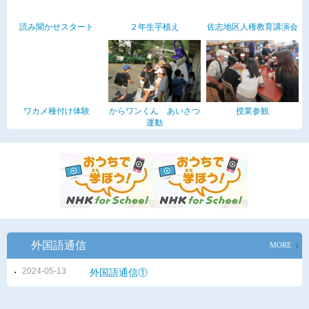
読み聞かせスタート
２年生芋植え
佐志地区人権教育講演会
ワカメ種付け体験
からワンくん あいさつ
授業参観
運動
外国語通信
MORE
2024-05-13
外国語通信①