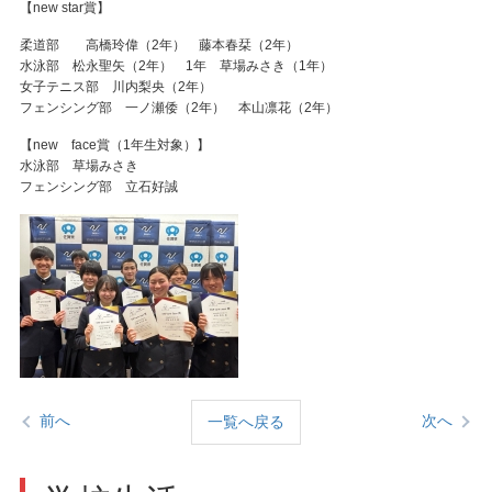
【new star賞】
柔道部 高橋玲偉（2年） 藤本春栞（2年）
水泳部 松永聖矢（2年） 1年 草場みさき（1年）
女子テニス部 川内梨央（2年）
フェンシング部 一ノ瀬倭（2年） 本山凛花（2年）
【new face賞（1年生対象）】
水泳部 草場みさき
フェンシング部 立石好誠
前へ
次へ
一覧へ戻る