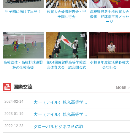
甲子園に向けて出発！
佐賀大会優勝報告会・甲
高校野球選手権佐賀大会
子園壮行会
優勝 野球部主将メッセ
ージ
高校総体・高校野球連盟
第64回佐賀県高等学校総
令和８年度部活動各種大
杯の全校応援
合体育大会 総合開会式
会壮行会
国際交流
MORE
2024-02-14
大一（デイル）観光高等学...
2023-01-19
大一（デイル）観光高等学...
2022-12-23
グローバルビジネス科の取...