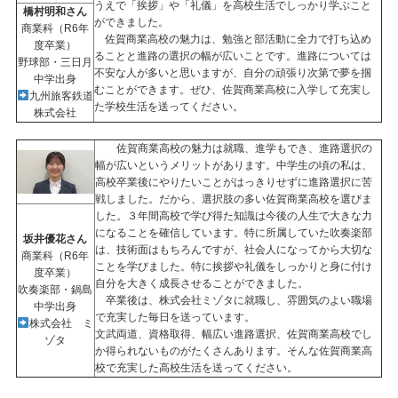
うえで「挨拶」や「礼儀」を高校生活でしっかり学ぶこと
橋村明和さん
ができました。
商業科（R6年
佐賀商業高校の魅力は、勉強と部活動に全力で打ち込め
度卒業）
ることと進路の選択の幅が広いことです。進路については
野球部・三日月
不安な人が多いと思いますが、自分の頑張り次第で夢を掴
中学出身
むことができます。ぜひ、佐賀商業高校に入学して充実し
九州旅客鉄道
た学校生活を送ってください。
株式会社
佐賀商業高校の魅力は就職、進学もでき、進路選択の
幅が広いというメリットがあります。中学生の頃の私は、
高校卒業後にやりたいことがはっきりせずに進路選択に苦
戦しました。だから、選択肢の多い佐賀商業高校を選びま
した。３年間高校で学び得た知識は今後の人生で大きな力
になることを確信しています。特に所属していた吹奏楽部
坂井優花さん
は、技術面はもちろんですが、社会人になってから大切な
商業科（R6年
ことを学びました。特に挨拶や礼儀をしっかりと身に付け
度卒業）
自分を大きく成長させることができました。
吹奏楽部・鍋島
卒業後は、株式会社ミゾタに就職し、雰囲気のよい職場
中学出身
で充実した毎日を送っています。
株式会社 ミ
文武両道、資格取得、幅広い進路選択、佐賀商業高校でし
ゾタ
か得られないものがたくさんあります。そんな佐賀商業高
校で充実した高校生活を送ってください。