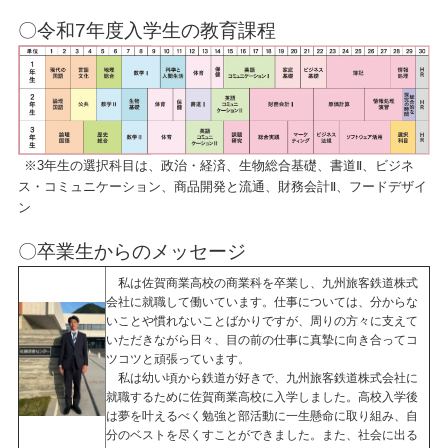
〇
令和7年度入学生の教育課程
※3年生の選択科目は、政治・経済、生物総合基礎、書道Ⅱ、ビジネ
ス・コミュニケーション、商品開発と流通、財務会計Ⅱ、フードデザイ
ン
〇卒業生からのメッセージ
私は佐賀商業高校の商業科を卒業し、九州旅客鉄道株式
会社に就職して働いています。仕事については、分からな
いことや慣れないことばかりですが、周りの方々に支えて
いただきながら日々、目の前の仕事に真摯に向き合ってコ
ツコツと頑張っています。
私は幼い頃から鉄道が好きで、九州旅客鉄道株式会社に
就職するために佐賀商業高校に入学しました。高校入学後
は夢を叶えるべく勉強と部活動に一生懸命に取り組み、自
分のベストを尽くすことができました。また、社会に出る