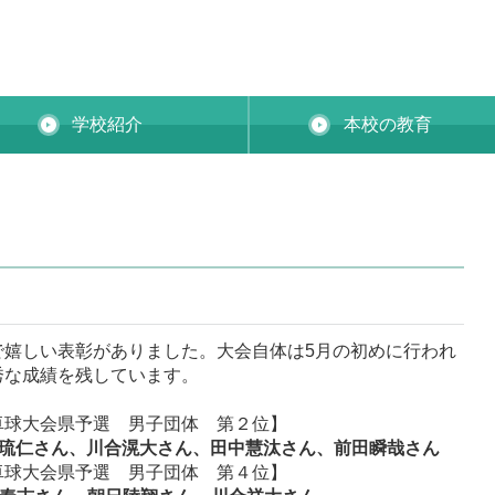
学校紹介
本校の教育
）
で嬉しい表彰がありました。大会自体は5月の初めに行われ
秀な成績を残しています。
卓球大会県予選 男子団体 第２位】
琉仁さん、川合滉大さん、田中慧汰さん、前田瞬哉さん
卓球大会県予選 男子団体 第４位】