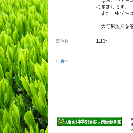
なお、小学生は
に参加します。
また、中学生は
大野原旋風を巻
1,134
閲覧数
前へ
電
メ