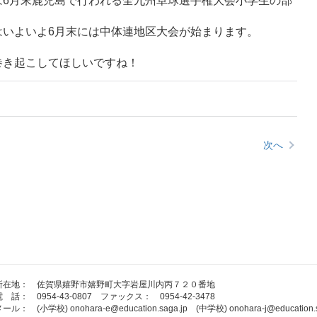
6月末鹿児島で行われる全九州卓球選手権大会小学生の部
いよいよ6月末には中体連地区大会が始まります。
き起こしてほしいですね！
次へ
所在地： 佐賀県嬉野市嬉野町大字岩屋川内丙７２０番地
 話： 0954-43-0807 ファックス： 0954-42-3478
ール： (小学校) onohara-e@education.saga.jp (中学校) onohara-j@education.s