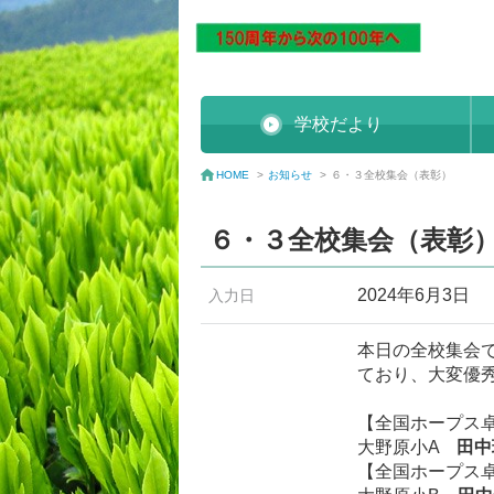
学校だより
お知らせ
>
６・３全校集会（表彰）
HOME
>
６・３全校集会（表彰
2024年6月3日
入力日
本日の全校集会
ており、大変優
【全国ホープス
大野原小A
田中
【全国ホープス