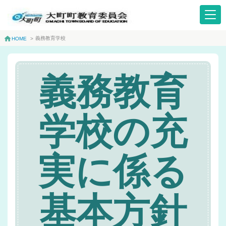
義務教育学校
HOME
>
義務教育
学校の充
実に係る
基本方針