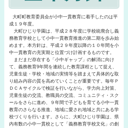
大町町教育委員会が小中一貫教育に着手したのは平
成１９年度。
大町ひじり学園は、平成２８年度に学校統廃合し義
務教育学校として小中一貫教育推進の第二期を歩み始
めます。本方針は、平成２９年度以降の１０年間を小
中一貫教育の充実期と位置づけ計画するものです。
まだまだ存在する「小中ギャップ」の解消に向け
て、義務教育9年間を連続した教育課程として捉え、
児童生徒・学校・地域の実情等を踏まえて具体的な取
り組み内容の質を高めていくことが重要です。毎年Ｐ
ＤＣＡサイクルで検証を行いながら、学力向上対策、
児童生徒の交流、教職員の交流、コミュニティ・スク
ールをさらに進め、９年間で子どもを育てる小中一貫
教育のさらなる推進、地域に愛され地域と共にある学
校づくりを行います。さらに、大町ひじり学園は、県
内有数の小中一貫校として「義務教育学校文化」の創