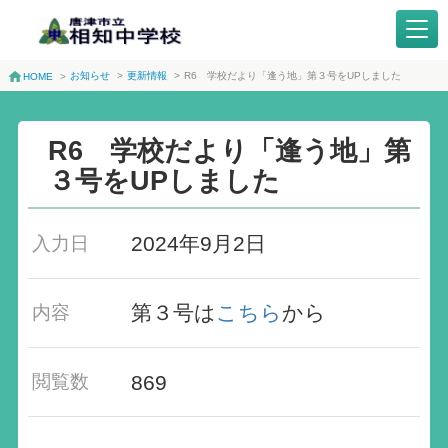
お知らせ
>
更新情報
>
R6 学校だより「逢う地」第３号をUPしました
HOME
>
R6 学校だより「逢う地」第
３号をUPしました
2024年9月2日
入力日
第３号は
こちら
から
内容
869
閲覧数