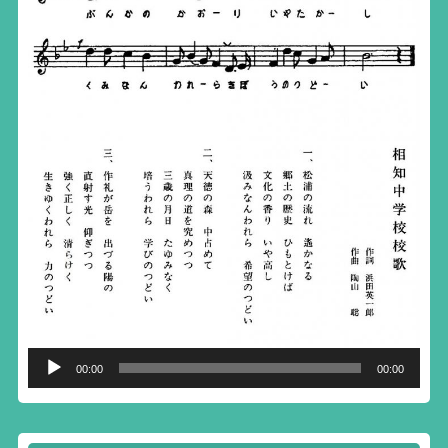
音
00:00
00:00
声
プ
レ
ー