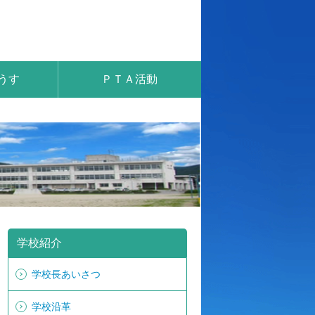
うす
ＰＴＡ活動
学校紹介
学校長あいさつ
学校沿革