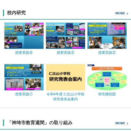
校内研究
MORE
授業実践④
授業実践③
授業実践②
授業実践①
令和4年度 仁比山小学校
研究構想図
研究発表会案内
「神埼市教育週間」の取り組み
MORE