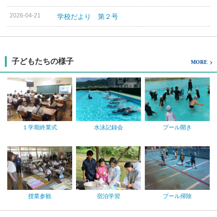
2026-04-21
学校だより 第２号
子どもたちの様子
MORE
１学期終業式
水泳記録会
プール開き
授業参観
宿泊学習
プール掃除