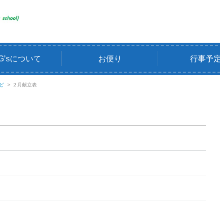
G’sについて
お便り
行事予
ど
>
２月献立表