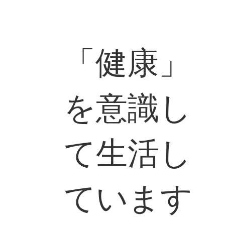
「健康」
を意識し
て生活し
ています